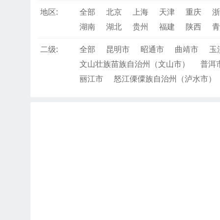
地区:
全部
北京
上海
天津
重庆
浙
湖南
湖北
贵州
福建
陕西
青
二级:
全部
昆明市
昭通市
曲靖市
玉
文山壮族苗族自治州（文山市）
普洱
丽江市
怒江傈僳族自治州（泸水市）