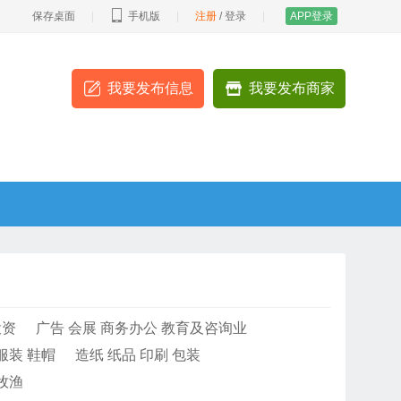
保存桌面
|
手机版
|
注册
/
登录
|
APP登录
我要发布信息
我要发布商家
投资
广告 会展 商务办公 教育及咨询业
服装 鞋帽
造纸 纸品 印刷 包装
牧渔