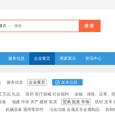
搜 索
黄页
服务信息
企业黄页
商家展示
资讯中心
息
服务信息
企业黄页
发布信息
工艺品 礼品
医药 医疗器械 社会福利
金融、保险、证券、
设备
城建 环保 房产 建材 装潢
贸易 批发 市场
纺织 皮革 
机械设备 通用零部件
冶金冶炼 金属及非金属制品
农林