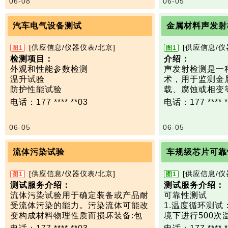
06-08
06-05
4、背景噪声（AN）---（9kHz~18G
试验室尺寸：580
Hz）
500mm（深×宽
5、屏蔽效能（SE）---（9kHz~40G
温度0℃～+70℃
汽车电气设备测试
金属材料声发射
Hz）
湿度30%RH～9
6、安全性能---（接地电阻、耐电
[供应信息/仪器仪表/北京]
[供应信息/仪
图1
图1
压、绝缘电压）
检测项目：
介绍：
外观和性能参数检测
声发射检测是一
温升试验
术，用于监测金
防护性能试验
载、腐蚀或相变
耐异常电压试验
陷（如裂纹萌生
电话：177 **** **03
电话：177 **** *
绝缘耐压试验
夹杂物破裂、塑
耐温度性能试验
应变能而产生的
06-05
06-05
温度/湿度组合循环试验
射信号）。
振动试验
与超声、射线等“
盐雾试验
同，声发射是被
流体污染试验
车规级芯片可靠
工业溶剂试验
的“声音”，因此
表面防护检验
·▪实时监测结构
[供应信息/仪器仪表/北京]
[供应信息/仪
图1
图1
·▪定位损伤源（
测试服务介绍：
测试服务介绍：
·▪评估损伤演
流体污染试验用于确定装备或产品耐
可靠性测试
展速率）；
受流体污染的能力。污染流体可能改
1‌.温度循环测试‌
·▪整体结构完整
变构成材料物理性质而损坏装备:包
境下进行500
器、管道、桥梁
装失效、塑料和橡胶的开裂与膨胀、
可靠性。 ‌