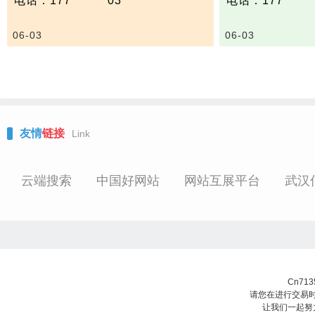
电话：177 **** **03
电话：177 **** *
简言之：声发射 
抗氧化剂和可溶性物质的吸附、密封
2‌.功率循环测
器”，听它“喊疼
或垫圈失效、粘结失效、失去涂层/
应力，验证封装
声发射检测：金
06-03
06-03
标志、腐蚀、融化或分解等。
5℃~175℃循环）
测及结果评价方法 G
适用范围：武器装备、仪器设备、医
‌3.湿热测试‌：8
承压设备无损检
疗器械、电子电器、汽车电子、轨道
行1000小时，
测NB/T47013.9
交通、航空航天等产品的元器件、结
构件、组件以及整机等。
测试标准示例：GB∕T 2423.54-202
2、GJB 150.26-2009等。
友情
链接
Link
技术参数：
只做：
容积：≤2.0m³（1000mm×2000mm
×1000mm）
云端搜索
中国好网站
网站互展平台
武汉
温度范围：-70℃～+200℃
Cn71
请您在进行交易时
让我们一起努