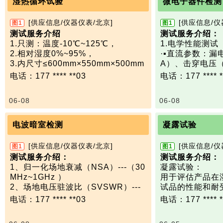
湿热循环试验
微电子器件检测
[供应信息/仪器仪表/北京]
[供应信息/仪
图1
图1
测试服务介绍
测试服务介绍：
1.只测：温度-10℃~125℃，
1.电学性能测试
2.相对湿度0%~95%，
·▪‌直流参数‌：漏
3.内尺寸≤600mm×550mm×500mm
A）、击穿电压（
电阻（0.1mΩ-
电话：177 **** **03
电话：177 **** *
（0.5-5V） ‌1
·▪‌交流参数‌
06-08
06-08
间、S参数、噪声系
2.可靠性测试
包括高温高湿老化
电波暗室检测
凝露试验
H）、温度循环（-
静电放电（HBM 
[供应信息/仪器仪表/北京]
[供应信息/仪
图1
图1
适用于航空航天
测试服务介绍：
测试服务介绍：
领域。 ‌
1、归一化场地衰减（NSA）---（30
凝露试验：
检测标准：
MHz~1GHz ）
用于评估产品在
微电子器件试验方
2、场地电压驻波比（SVSWR）---
试品的性能和耐
B-2005
（1GHz~18GHz）
湿热交替条件下
电话：177 **** **03
电话：177 **** *
3、场强均匀性（FU）---（80MHz~
是否稳定，以及
18GHz）
会受到影响；