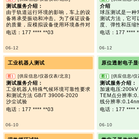
测试服务介绍：
介绍
由于轨道运行环境的影响，车上的设
球压测试是一种
备将承受振动和冲击。为了保证设备
测试方法，它可
的质量，应模拟设备使用环境条件对
度、弹性和压缩
其进行一段时间的试验。 本标准规
测试服务介绍：
电话：177 **** **03
电话：177 **** *
定了对要安装在轨道机车车辆上的设
1.
试验压力：88
备进行随机振动和冲击试验的要求。
面控制
06-12
06-12
项目说明：
2.
测量精度：±0.
只测尺寸600mmX 600mm以内产品
度)
频率范围:5-4000Hz
3. 保压时间：0
工业机器人测试
原位透射电子显
推力:6KN(600kg)
版本/标准号：GB/T
最大加速度:980m/s2
IEC 60695-10-2
[供应信息/仪器仪表/北京]
[供应信息/仪
图1
图1
最大位移:51mmp-p
10-2:2014
测试服务介绍：
测试服务介绍：
最大荷载:200kg。
工业机器人特殊气候环境可靠性要求
加速电压:200kV
版本/标准号： GBT 21563-2018
和测试方法 GB/T 39006-2020
TEM点分辨率:0.
标准名称：轨道交通 机车车辆设备
沙尘试验
线分辨率:0.14n
冲击和振动试验
只测：容积≤1400mm*1200mm*12
信息分辨率:0.12
电话：177 **** **03
电话：177 **** *
00
STEM分辨率:0.1
放大倍数:25~1500
06-10
06-10
2300000(STEM
Super-XED
率:136 eV。